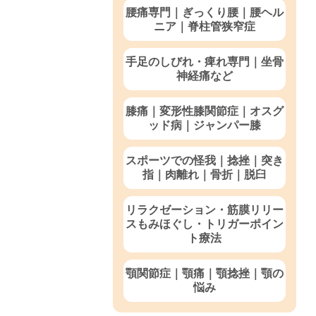
腰痛専門｜ぎっくり腰｜腰ヘル
ニア｜脊柱管狭窄症
手足のしびれ・痺れ専門｜坐骨
神経痛など
膝痛｜変形性膝関節症｜オスグ
ッド病｜ジャンパー膝
スポーツでの怪我｜捻挫｜突き
指｜肉離れ｜骨折｜脱臼
リラクゼーション・筋膜リリー
スもみほぐし・トリガーポイン
ト療法
顎関節症｜顎痛｜顎捻挫｜顎の
悩み